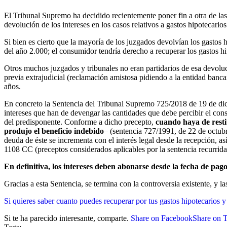
El Tribunal Supremo ha decidido recientemente poner fin a otra de las 
devolución de los intereses en los casos relativos a gastos hipotecarios
Si bien es cierto que la mayoría de los juzgados devolvían los gastos
del año 2.000; el consumidor tendría derecho a recuperar los gastos hip
Otros muchos juzgados y tribunales no eran partidarios de esa devoluc
previa extrajudicial (reclamación amistosa pidiendo a la entidad banc
años.
En concreto la Sentencia del Tribunal Supremo 725/2018 de 19 de dicie
intereses que han de devengar las cantidades que debe percibir el cons
del predisponente. Conforme a dicho precepto,
cuando haya de restit
produjo el beneficio indebido
– (sentencia 727/1991, de 22 de octubr
deuda de éste se incrementa con el interés legal desde la recepción, as
1108 CC (preceptos considerados aplicables por la sentencia recurrida
En definitiva, los intereses deben abonarse desde la fecha de pag
Gracias a esta Sentencia, se termina con la controversia existente, y 
Si quieres saber cuanto puedes recuperar por tus gastos hipotecarios y
Si te ha parecido interesante, comparte.
Share on Facebook
Share on T