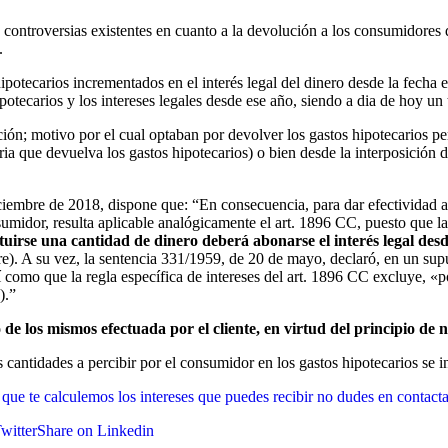
controversias existentes en cuanto a la devolución a los consumidores de
.
 hipotecarios incrementados en el interés legal del dinero desde la fec
otecarios y los intereses legales desde ese año, siendo a dia de hoy un t
ión; motivo por el cual optaban por devolver los gastos hipotecarios pe
aria que devuelva los gastos hipotecarios) o bien desde la interposición
mbre de 2018, dispone que: “En consecuencia, para dar efectividad al t
umidor, resulta aplicable analógicamente el art. 1896 CC, puesto que la
uirse una cantidad de dinero deberá abonarse el interés legal desd
e). A su vez, la sentencia 331/1959, de 20 de mayo, declaró, en un sup
í como que la regla específica de intereses del art. 1896 CC excluye, «po
).”
o de los mismos efectuada por el cliente, en virtud del principio d
las cantidades a percibir por el consumidor en los gastos hipotecarios s
 que te calculemos los intereses que puedes recibir no dudes en contact
witter
Share on Linkedin